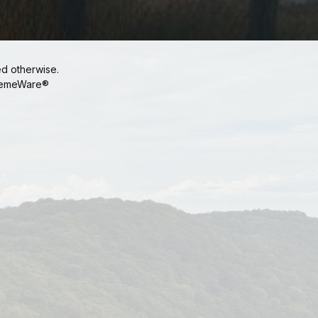
ed otherwise.
emeWare®