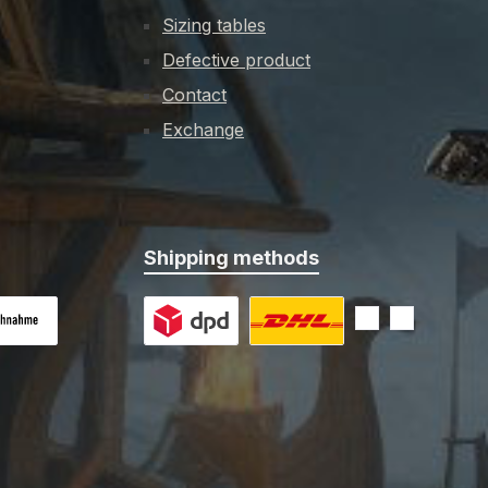
Sizing tables
Defective product
Contact
Exchange
Shipping methods
 on delivery
Custom image 1
Custom image 2