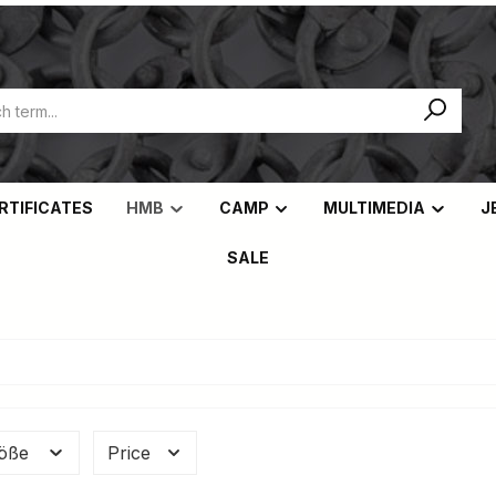
ERTIFICATES
HMB
CAMP
MULTIMEDIA
J
SALE
öße
Price