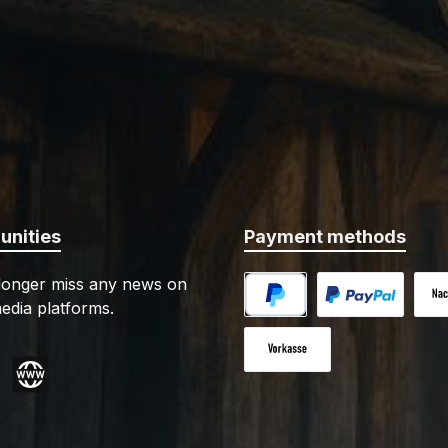
nities
Payment methods
 longer miss any news on
edia platforms.
PayPal
Custom image 1
Cash
Paid in advance
gram
Website