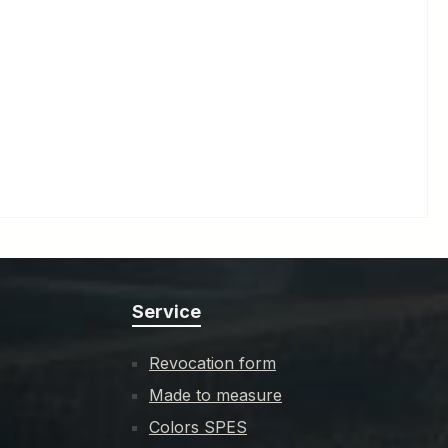
Service
Revocation form
Made to measure
Colors SPES