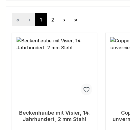
Page
Page
1
2
Beckenhaube mit Visier, 14.
Cop
Jahrhundert, 2 mm Stahl
unvern