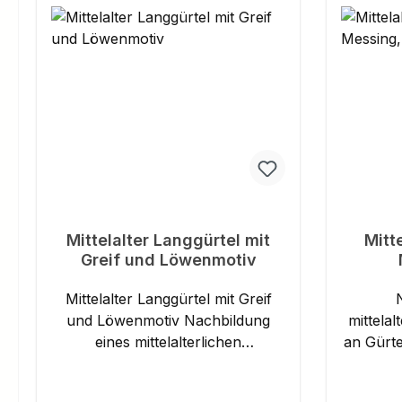
Mittelalter Langgürtel mit
Mitt
Greif und Löwenmotiv
Mittelalter Langgürtel mit Greif
und Löwenmotiv Nachbildung
mittelal
eines mittelalterlichen
an Gürteln, 
Ledergürtels mit angenieteten
befest
Messingbeschlägen. Die Schnalle
Riemen