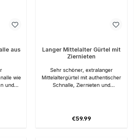
alle aus
Langer Mittelalter Gürtel mit
7
Ziernieten
r
Sehr schöner, extralanger
nalle wie
Mittelaltergürtel mit authentischer
und
Schnalle, Ziernieten und
Endbeschlag aus Messing. Die
u 20 mm
Gürtelmode war im Mittelalter
stark ausgeprägt und das edlere
Volk bevorzugte sehr lange
ice:
Regular price:
€59.99
Gürtel, die um die Schnalle
geknotet wurden. So waren z.B.
die Gürtel des im 12. Jahrhunderts