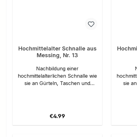
Hochmittelalter Schnalle aus
Hochmit
Messing, Nr. 13
Nachbildung einer
hochmittelalterlichen Schnalle wie
hochmitt
sie an Gürteln, Taschen und
sie an
Riemen befestigt wurde. Für eine
Riemen bef
Riemenbreite von bis zu 14 mm
Riemen
geeignet. Details: Material:
geeignet. Det
Messing Riemenbreite: bis ca. 14
Messing Riemenbreite: bis ca.
Regular price:
€4.99
mm