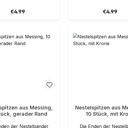
ails: Material:
mm geeignet. Details: Material:
. 25
Messing Riemenbreite: bis ca. 15
Regular price:
Regular pr
€4.99
€4.99
mm
mm
spitzen aus Messing,
Nestelspitzen aus M
tück, gerader Rand
10 Stück, mit Kr
nden der Nestelbänder
Die Enden der Nestel