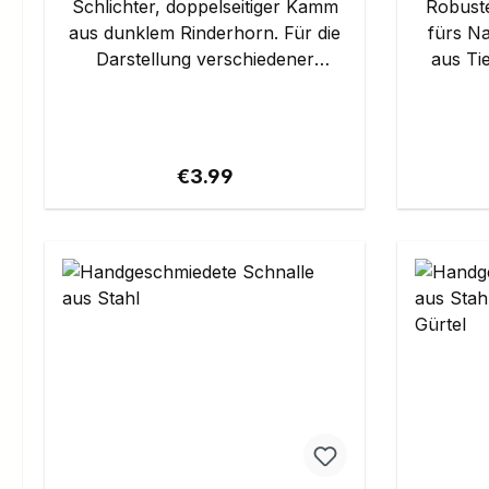
Schlichter, doppelseitiger Kamm
Robuste
aus dunklem Rinderhorn. Für die
fürs Na
Darstellung verschiedener
aus Tierkno
Epochen. Eignet sich gut, um
viele Ep
noch eigene Verzierungen
Frühmittelalter. 
anzubringen. Details: -
Tierkn
Abmessungen: ca. 7 cm x 9 cm -
Regular price:
€3.99
Material: Rinderhorn Dies ist ein
Produkt von ULFBERTH®.