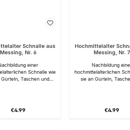
telalter Schnalle aus
Hochmittelalter Schn
Messing, Nr. 6
Messing, Nr. 
Nachbildung einer
Nachbildung eine
elalterlichen Schnalle wie
hochmittelalterlichen Sch
 Gürteln, Taschen und
sie an Gürteln, Taschen 
estigt wurde. Für eine
Riemen befestigt wurde. Für eine
breite von bis zu 20 mm
Riemenbreite von bis z
ails: Material:
geeignet. Details: Material:
 20
Messing Riemenbreite: bis ca. 20
Regular price:
Regular pr
€4.99
€4.99
mm
mm