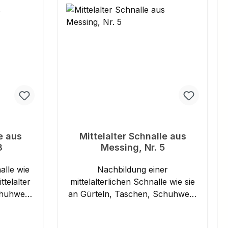
so lang, dass sie zweimal um den
Leib gewickelt werden konnten.
Dieser Gürtel ist in Handarbeit
gefertigt, alle Messingbeschläge
sind aufgenietet. Details: Material:
Rindsleder, Beschläge aus
Messing Breite: ca. 2,5 cm Länge:
ca. 160 cm Dies ist ein Produkt
von ULFBERTH®.
e aus
Mittelalter Schnalle aus
8
Messing, Nr. 5
alle wie
Nachbildung einer
telalter
mittelalterlichen Schnalle wie sie
an Gürteln, Taschen, Schuhwerk
. Für
und Riemen befestigt wurde. Für
is zu 15
eine Riemenbreite von bis zu 9