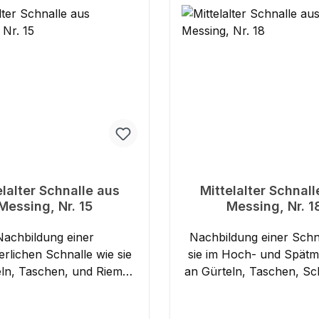
elalter Schnalle aus
Mittelalter Schnall
Messing, Nr. 15
Messing, Nr. 1
Nachbildung einer
Nachbildung einer Schn
terlichen Schnalle wie sie
sie im Hoch- und Spätmit
Taschen, und Riemen
an Gürteln, Taschen, Schuhwerk
igt wurde. Für eine
und Riemen befestigt wurde
breite von bis zu 25 mm
eine Riemenbreite von b