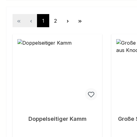
Page
Page
1
2
Doppelseitiger Kamm
Große 