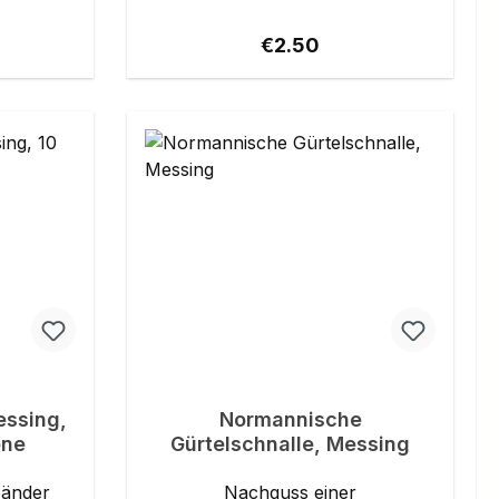
mm geeignet. Details: Material:
Messing Riemenbreite: bis ca. 9
ice:
Regular price:
€2.50
mm
essing,
Normannische
one
Gürtelschnalle, Messing
bänder
Nachguss einer