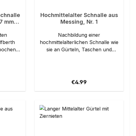
chnalle
Hochmittelalter Schnalle aus
 47 mm
Messing, Nr. 1
ten
Nachbildung einer
lfberth
hochmittelalterlichen Schnalle wie
Epochen,
sie an Gürteln, Taschen und
Riemen befestigt wurde. Für eine
is hinein
Riemenbreite von bis zu 25 mm
 Diese
geeignet. Details: Material:
sind in
Messing Fundort: Deutschland
ice:
Regular price:
€4.99
hältlich.
Riemenbreite: bis ca. 25 mm
ahl -
mm x 57
 Dies
FBERTH®.