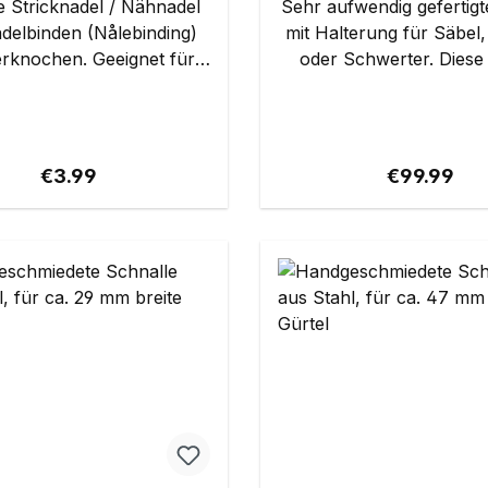
 Stricknadel / Nähnadel
Sehr aufwendig gefertigt
delbinden (Nålebinding)
mit Halterung für Säbel,
chen. Geeignet für
oder Schwerter. Diese Gürtel
ochen: Steinzeit, Antike,
werden auch als 'Band
Details: Material:
bezeichnet. Details: Länge des
ochen Länge: ca. 9,5 cm
Gürtels: ca. 135 cm Mater
ca. 3 mm Material: sc
Regular price:
Regular pri
€3.99
€99.99
Rindsleder Gewicht: