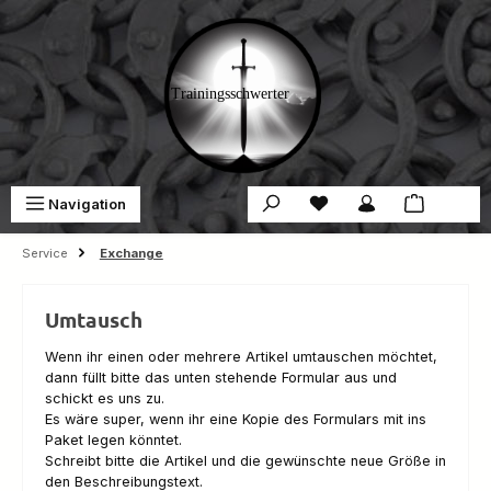
Skip to main content
You have 0 wishlist ite
Sho
Navigation
€0.00
Service
Exchange
Umtausch
Wenn ihr einen oder mehrere Artikel umtauschen möchtet,
dann füllt bitte das unten stehende Formular aus und
schickt es uns zu.
Es wäre super, wenn ihr eine Kopie des Formulars mit ins
Paket legen könntet.
Schreibt bitte die Artikel und die gewünschte neue Größe in
den Beschreibungstext.