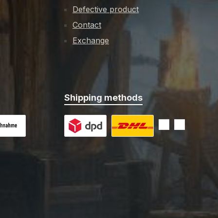
Defective product
Contact
Exchange
Shipping methods
 on delivery
Custom image 1
Custom image 2