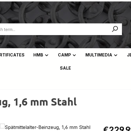
ERTIFICATES
HMB
CAMP
MULTIMEDIA
J
SALE
g, 1,6 mm Stahl
Regular pric
€229.9