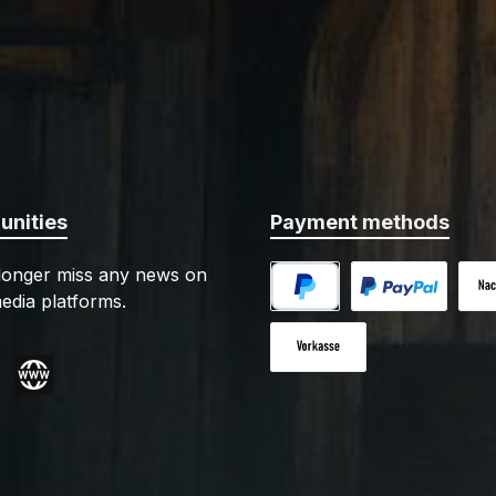
nities
Payment methods
 longer miss any news on
edia platforms.
PayPal
Custom image 1
Cash
Paid in advance
gram
Website