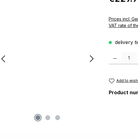
Prices incl. German VAT 
VAT rate of th
delivery t
Product Quanti
Add to wishl
Product nu