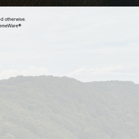
ed otherwise.
emeWare®