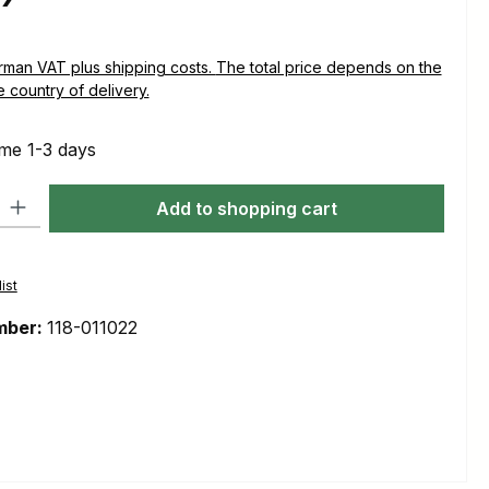
plus shipping costs. The total price depends on the
e country of delivery.
ime 1-3 days
ty: Enter the desired amount or use the buttons to increase or decre
Add to shopping cart
ist
mber:
118-011022