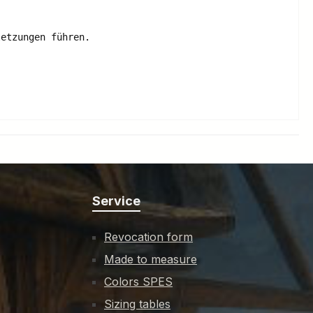
letzungen führen.
Service
Revocation form
Made to measure
Colors SPES
Sizing tables