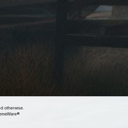
ed otherwise.
emeWare®