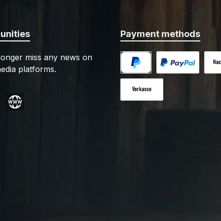
nities
Payment methods
 longer miss any news on
edia platforms.
PayPal
Custom image 1
Cash
Paid in advance
gram
Website