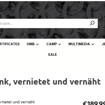
ERTIFICATES
HMB
CAMP
MULTIMEDIA
J
SALE
nk, vernietet und vernäht
Regular pric
€189.9