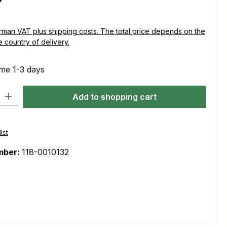
plus shipping costs. The total price depends on the
e country of delivery.
ime 1-3 days
ty: Enter the desired amount or use the buttons to increase or decre
Add to shopping cart
ist
mber:
118-0010132