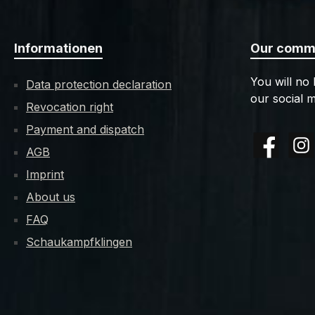
Informationen
Our commu
You will no
Data protection declaration
our social m
Revocation right
Payment and dispatch
AGB
Facebook
Insta
Imprint
About us
FAQ
Schaukampfklingen