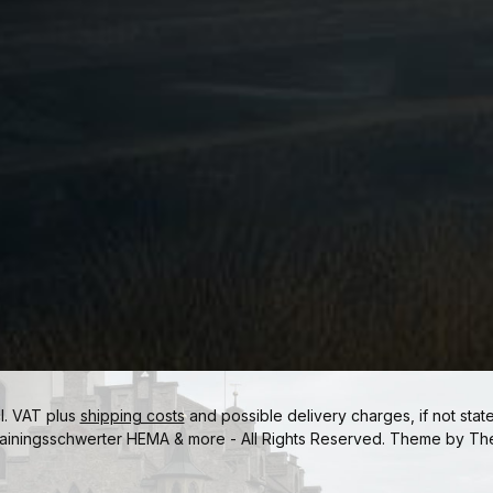
cl. VAT plus
shipping costs
and possible delivery charges, if not stat
ainingsschwerter HEMA & more - All Rights Reserved. Theme by
Th