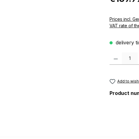
Prices incl. German VAT 
VAT rate of th
delivery t
Product Quanti
Add to wishl
Product nu