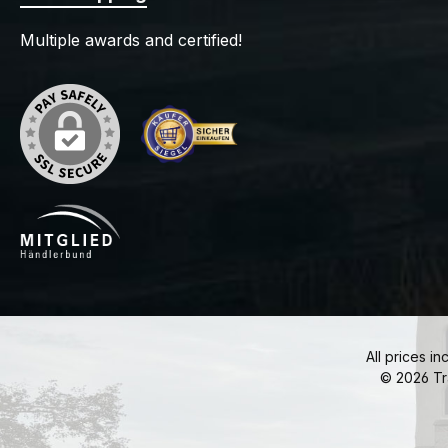
Multiple awards and certified!
All prices in
© 2026 Tr