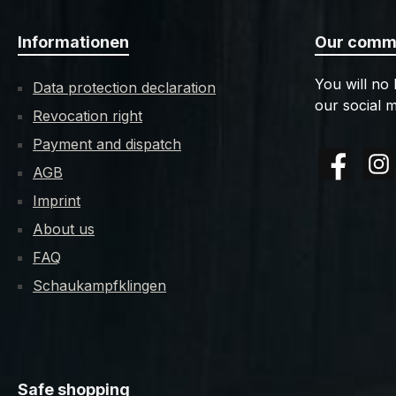
Informationen
Our commu
You will no
Data protection declaration
our social m
Revocation right
Payment and dispatch
AGB
Facebook
Insta
Imprint
About us
FAQ
Schaukampfklingen
Safe shopping