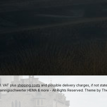
cl. VAT plus
shipping costs
and possible delivery charges, if not stat
ainingsschwerter HEMA & more - All Rights Reserved. Theme by
Th