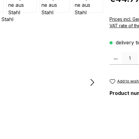
Prices incl. German VAT 
VAT rate of th
delivery t
Product Quanti
Add to wishl
Product nu