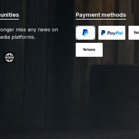
nities
Payment methods
 longer miss any news on
edia platforms.
PayPal
Custom image 1
Cash
Paid in advance
gram
Website