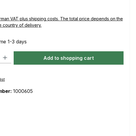
plus shipping costs. The total price depends on the
e country of delivery.
ime 1-3 days
ty: Enter the desired amount or use the buttons to increase or decre
Add to shopping cart
ist
mber:
1000605