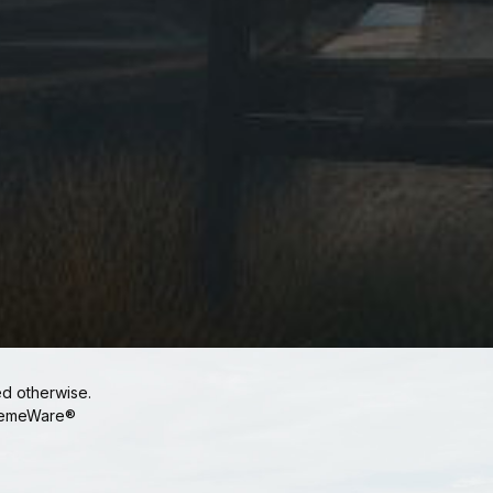
ed otherwise.
emeWare®