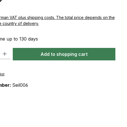
plus shipping costs. The total price depends on the
e country of delivery.
me up to 130 days
ty: Enter the desired amount or use the buttons to increase or decre
Add to shopping cart
ist
mber:
Seil006