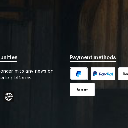
nities
Payment methods
 longer miss any news on
edia platforms.
PayPal
Custom image 1
Cash
Paid in advance
gram
Website