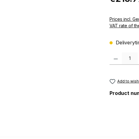
Prices incl. German VAT 
VAT rate of th
Deliveryti
Product Quanti
Add to wishl
Product nu