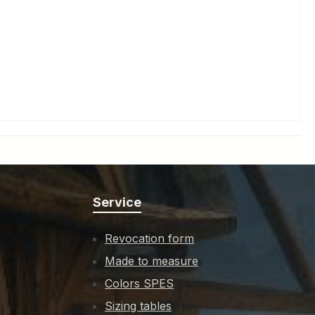
Service
Revocation form
Made to measure
Colors SPES
Sizing tables