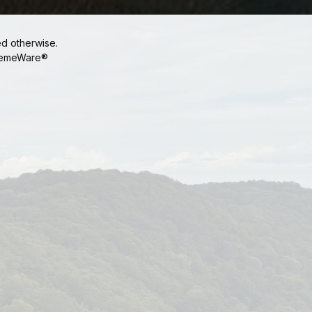
ed otherwise.
emeWare®