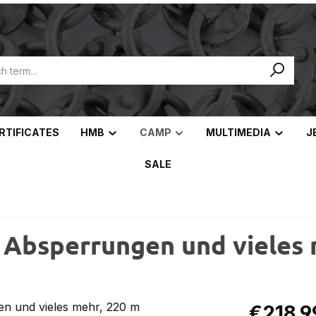
ERTIFICATES
HMB
CAMP
MULTIMEDIA
J
SALE
, Absperrungen und vieles
Regular pric
€218.9