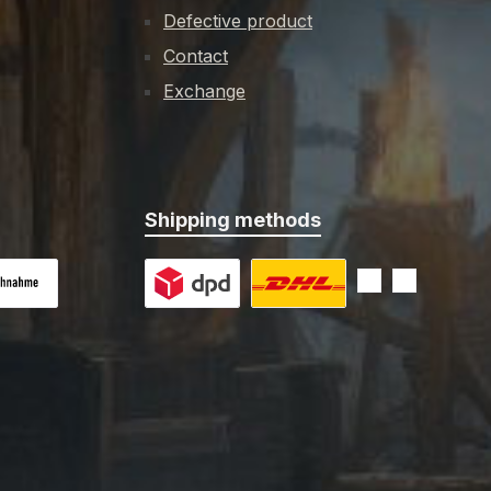
Defective product
Contact
Exchange
Shipping methods
 on delivery
Custom image 1
Custom image 2