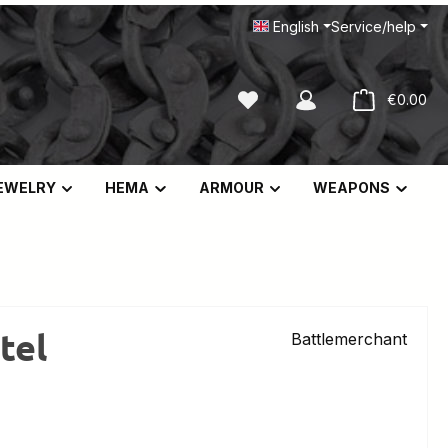
English
Service/help
You have 0 wishlist items
Sho
€0.00
EWELRY
HEMA
ARMOUR
WEAPONS
tel
Battlemerchant
e: