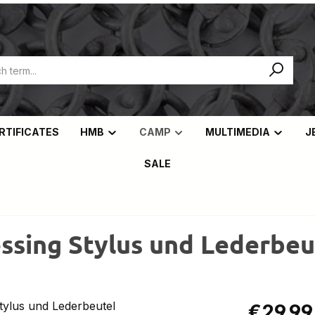
ERTIFICATES
HMB
CAMP
MULTIMEDIA
J
SALE
sing Stylus und Lederbeu
Regular pric
€29.99