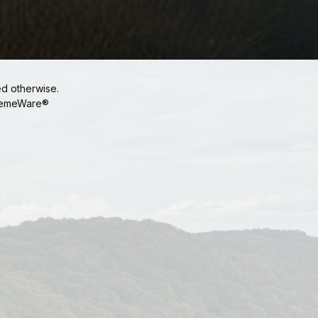
ed otherwise.
emeWare®