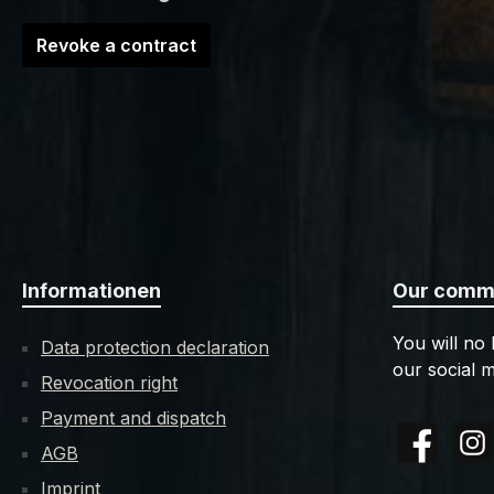
Revoke a contract
Informationen
Our commu
You will no
Data protection declaration
our social m
Revocation right
Payment and dispatch
AGB
Facebook
Insta
Imprint