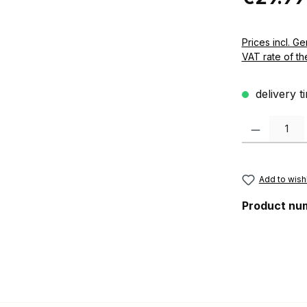
Prices incl. German VAT 
VAT rate of th
delivery t
Product Quanti
Add to wishl
Product nu