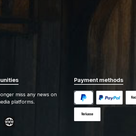
nities
Payment methods
 longer miss any news on
edia platforms.
PayPal
Custom image 1
Cash
Paid in advance
gram
Website