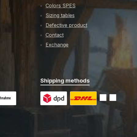
Colors SPES
Sizing tables
Defective product
Contact
Exchange
Shipping methods
 on delivery
Custom image 1
Custom image 2