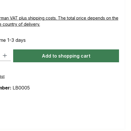
plus shipping costs. The total price depends on the
e country of delivery.
ime 1-3 days
ty: Enter the desired amount or use the buttons to increase or decre
Add to shopping cart
ist
mber:
LB0005