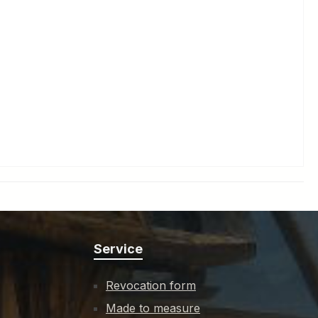
Service
Revocation form
Made to measure