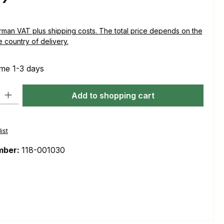
plus shipping costs. The total price depends on the
e country of delivery.
ime 1-3 days
ty: Enter the desired amount or use the buttons to increase or decre
Add to shopping cart
ist
mber:
118-001030