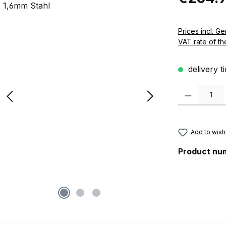
Prices incl. German VAT 
VAT rate of th
delivery t
Product Quanti
Add to wishl
Product nu