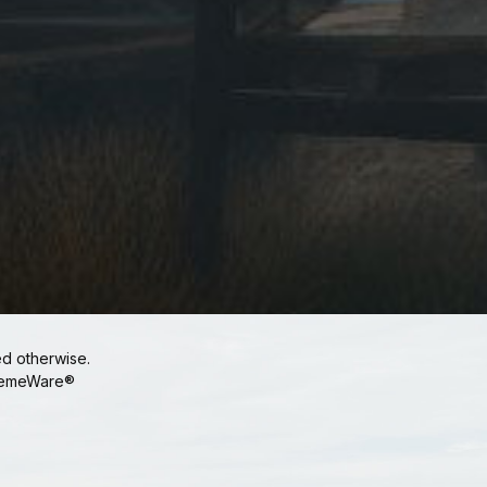
ed otherwise.
emeWare®