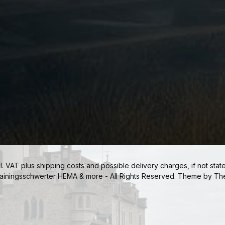
cl. VAT plus
shipping costs
and possible delivery charges, if not stat
ainingsschwerter HEMA & more - All Rights Reserved. Theme by
Th