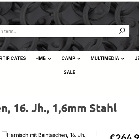
ERTIFICATES
HMB
CAMP
MULTIMEDIA
J
SALE
n, 16. Jh., 1,6mm Stahl
Regular pric
€264.