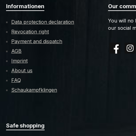
Informationen
Our commu
You will no
Data protection declaration
our social m
Revocation right
Payment and dispatch
AGB
Facebook
Insta
Imprint
About us
FAQ
Schaukampfklingen
Safe shopping