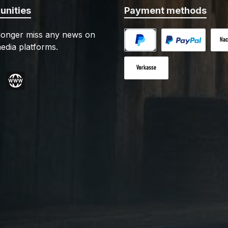
nities
Payment methods
 longer miss any news on
edia platforms.
PayPal
Custom image 1
Cash
Paid in advance
gram
Website