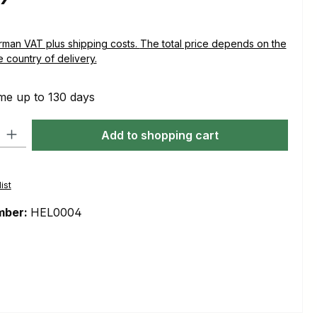
plus shipping costs. The total price depends on the
e country of delivery.
me up to 130 days
ty: Enter the desired amount or use the buttons to increase or decre
Add to shopping cart
ist
mber:
HEL0004