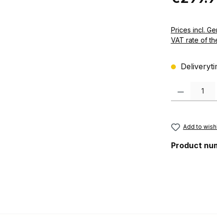
Prices incl. German VAT 
VAT rate of th
Deliveryti
Product Quanti
Add to wishl
Product nu