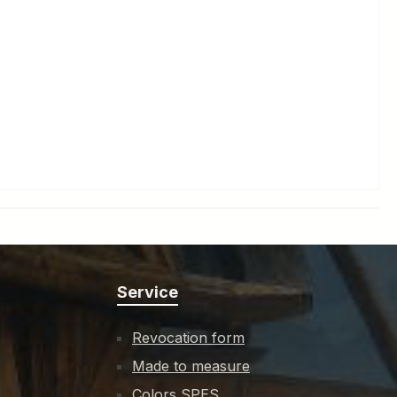
Service
Revocation form
Made to measure
Colors SPES