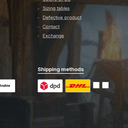
Sizing tables
Defective product
Contact
Exchange
Shipping methods
 on delivery
Custom image 1
Custom image 2