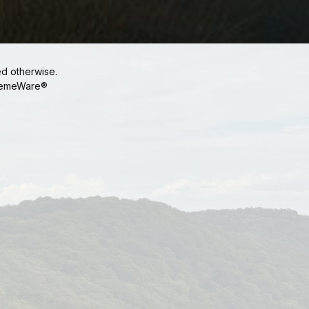
ed otherwise.
emeWare®