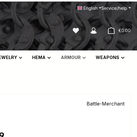
English
Service/help
You have 0 wishlist items
Sho
€0.00
EWELRY
HEMA
ARMOUR
WEAPONS
Battle-Merchant
e:
9