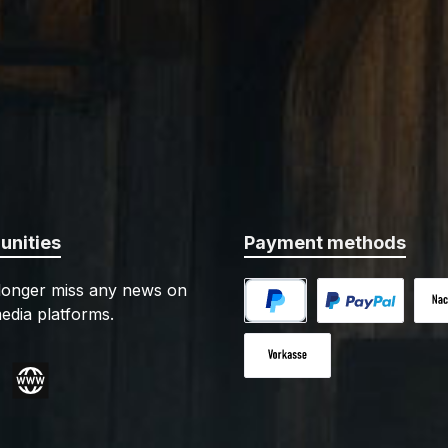
nities
Payment methods
 longer miss any news on
edia platforms.
PayPal
Custom image 1
Cash
Paid in advance
gram
Website