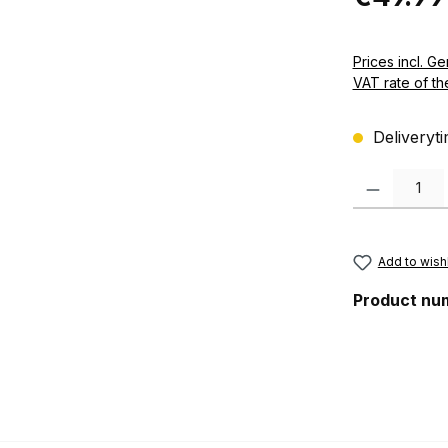
Prices incl. German VAT 
VAT rate of th
Deliveryti
Product Quanti
Add to wishl
Product nu