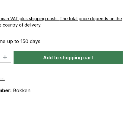
plus shipping costs. The total price depends on the
e country of delivery.
me up to 150 days
ty: Enter the desired amount or use the buttons to increase or decre
Add to shopping cart
ist
mber:
Bokken