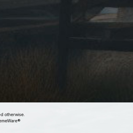
ed otherwise.
emeWare®