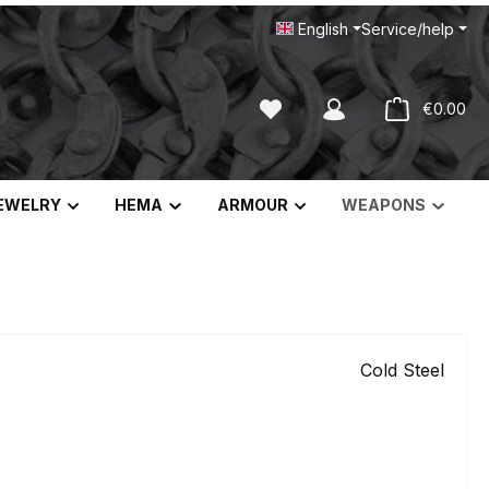
English
Service/help
You have 0 wishlist items
Sho
€0.00
EWELRY
HEMA
ARMOUR
WEAPONS
Cold Steel
e: