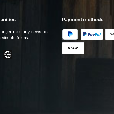
nities
Payment methods
 longer miss any news on
edia platforms.
PayPal
Custom image 1
Cash
Paid in advance
gram
Website