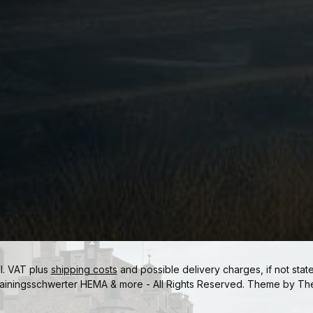
cl. VAT plus
shipping costs
and possible delivery charges, if not stat
ainingsschwerter HEMA & more - All Rights Reserved. Theme by
Th