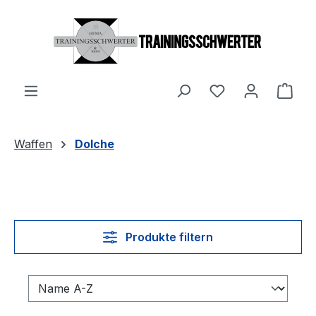
Zum Hauptinhalt springen
Du hast 0 Produ
Ware
Waffen
Dolche
Produkte filtern