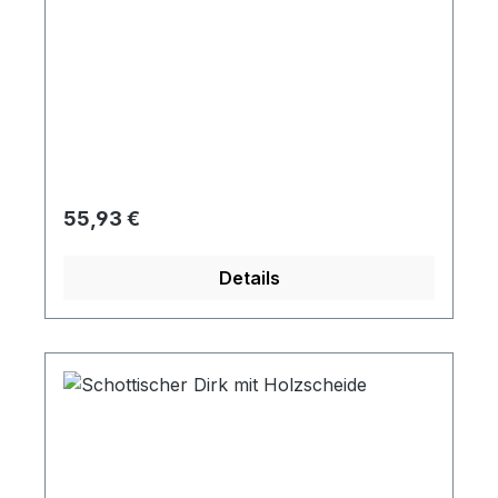
Regulärer Preis:
55,93 €
Details