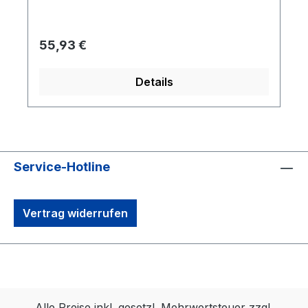
Regulärer Preis:
55,93 €
Details
Service-Hotline
Vertrag widerrufen
Alle Preise inkl. gesetzl. Mehrwertsteuer zzgl.