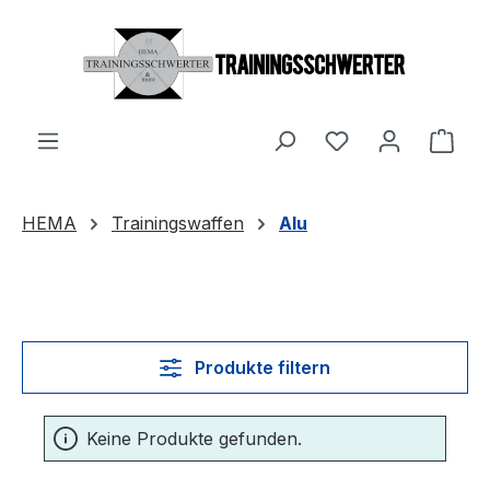
Zum Hauptinhalt springen
Du hast 0 Produ
Ware
HEMA
Trainingswaffen
Alu
Produkte filtern
Keine Produkte gefunden.