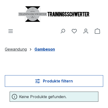
Zum Hauptinhalt springen
Du hast 0 Produ
Ware
Gewandung
Gambeson
Produkte filtern
Keine Produkte gefunden.