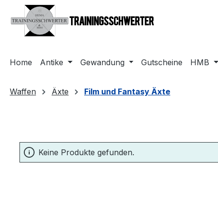
m Hauptinhalt springen
Zur Suche springen
Zur Hauptnavigation springen
Home
Antike
Gewandung
Gutscheine
HMB
Waffen
Äxte
Film und Fantasy Äxte
Keine Produkte gefunden.