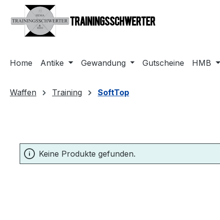
m Hauptinhalt springen
Zur Suche springen
Zur Hauptnavigation springen
Home
Antike
Gewandung
Gutscheine
HMB
Waffen
Training
SoftTop
Keine Produkte gefunden.