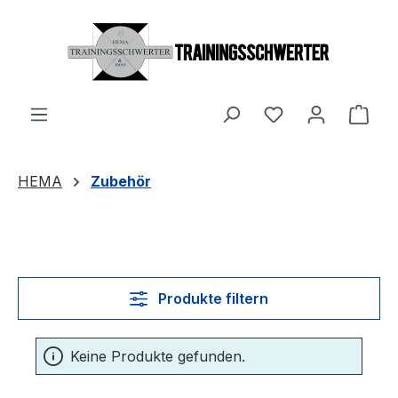
Zum Hauptinhalt springen
Du hast 0 Produ
Ware
HEMA
Zubehör
Produkte filtern
Keine Produkte gefunden.