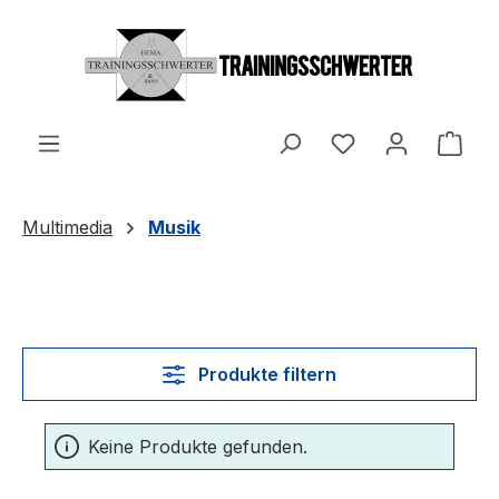
Zum Hauptinhalt springen
Du hast 0 Produ
Ware
Multimedia
Musik
Produkte filtern
Keine Produkte gefunden.