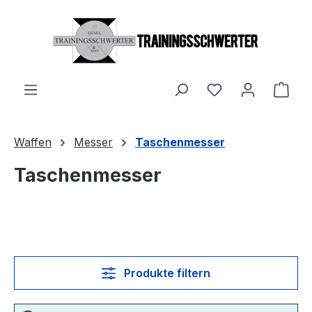
Zum Hauptinhalt springen
Du hast 0 Produ
Ware
Waffen
Messer
Taschenmesser
Taschenmesser
Produkte filtern