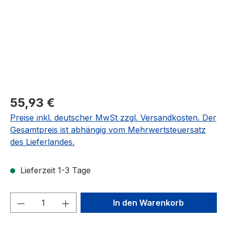
Regulärer Preis:
55,93 €
Preise inkl. deutscher MwSt zzgl. Versandkosten. Der
Gesamtpreis ist abhängig vom Mehrwertsteuersatz
des Lieferlandes.
Lieferzeit 1-3 Tage
Produkt Anzahl: Gib den gewünschten We
In den Warenkorb