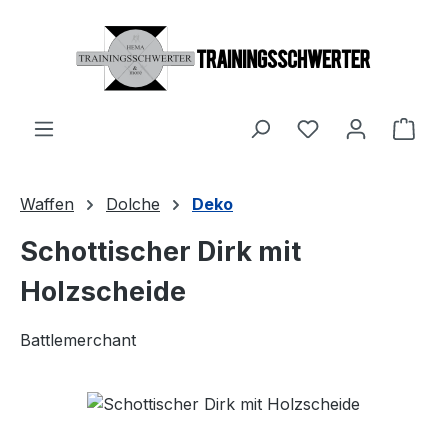
Zum Hauptinhalt springen
Du hast 0 Produ
Ware
Waffen
Dolche
Deko
Schottischer Dirk mit
Holzscheide
Battlemerchant
Bildergalerie überspringen