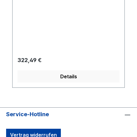
Regulärer Preis:
322,49 €
Details
Service-Hotline
Vertrag widerrufen