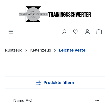
Zum Hauptinhalt springen
Du hast 0 Produ
Ware
Rüstzeug
Kettenzeug
Leichte Kette
Produkte filtern