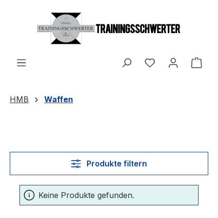
Zum Hauptinhalt springen
Du hast 0 Produ
Ware
HMB
Waffen
Produkte filtern
Keine Produkte gefunden.