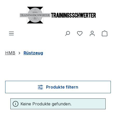
Zum Hauptinhalt springen
Du hast 0 Produ
Ware
HMB
Rüstzeug
Produkte filtern
Keine Produkte gefunden.