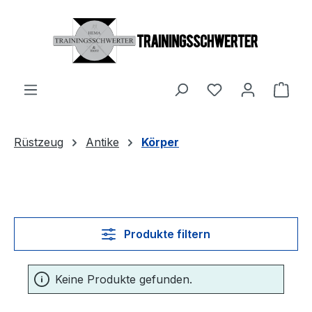
Zum Hauptinhalt springen
Du hast 0 Produ
Ware
Rüstzeug
Antike
Körper
Produkte filtern
Keine Produkte gefunden.