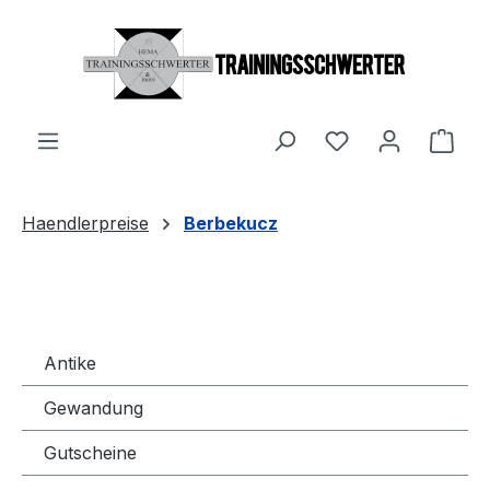
Zum Hauptinhalt springen
Du hast 0 Produ
Ware
Haendlerpreise
Berbekucz
Antike
Gewandung
Gutscheine