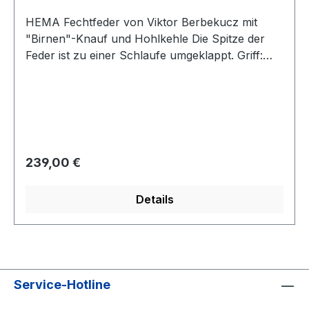
HEMA Fechtfeder von Viktor Berbekucz mit
"Birnen"-Knauf und Hohlkehle Die Spitze der
Feder ist zu einer Schlaufe umgeklappt. Griff:
Leder Aus CRV4 51 Karbonstahl geschmiedet
und auf 50 – 52 Rockwell gehärtet geschraubte
Klinge - wechselbar Klingenlänge: 960 mm
Gesamtlänge: 1310 mm Griff: 350 mm mit Knauf
Schwerpunkt: 60 mm von der Parierstange
Gewicht: 1500 g Sicherheitshinweis:- Das
Regulärer Preis:
239,00 €
Produkt kann scharfe Schnittkanten aufweisen.
Unsachgemäßer oder unvorsichtiger Gebrauch
Details
kann zu Verletzungen führen.
Service-Hotline