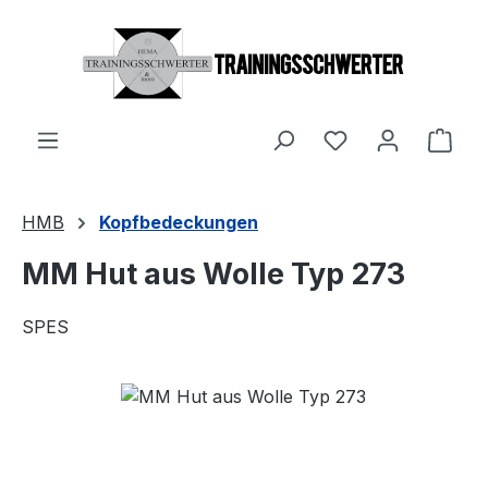
Zum Hauptinhalt springen
Du hast 0 Produ
Ware
HMB
Kopfbedeckungen
MM Hut aus Wolle Typ 273
SPES
Bildergalerie überspringen