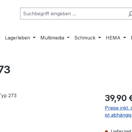
Lagerleben
Multimedia
Schmuck
HEMA
73
Regulärer Pr
39,90 
Preise inkl. deutscher MwSt
ist abhängi
Lieferzeit