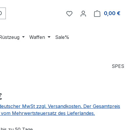
Du hast 0 Produkte auf 
0,00 €
Ware
Rüstzeug
Waffen
Sale%
SPES
eis:
€
 zzgl. Versandkosten. Der Gesamtpreis
g vom Mehrwertsteuersatz des Lieferlandes.
 bis zu 50 Tage