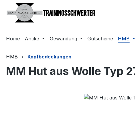
m Hauptinhalt springen
Zur Suche springen
Zur Hauptnavigation springen
Home
Antike
Gewandung
Gutscheine
HMB
HMB
Kopfbedeckungen
MM Hut aus Wolle Typ 2
Bildergalerie überspringen