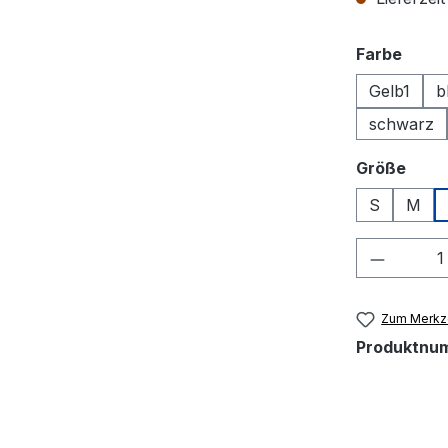
ausw
Farbe
Gelb1
b
schwarz
ausw
Größe
S
M
Produkt
Zum Merkze
Produktnu