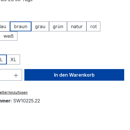
ählen
lau
braun
grau
grün
natur
rot
weiß
ählen
L
XL
 Anzahl: Gib den gewünschten Wert ein 
In den Warenkorb
ttel hinzufügen
mmer:
SW10225.22