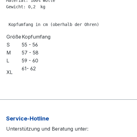
Material: 100% Wolle

Gewicht: 0,2  kg
 Kopfumfang in cm (oberhalb der Ohren)
Größe
Kopfumfang
S
55 - 56
M
57 - 58
L
59 - 60
61- 62
XL
Service-Hotline
Unterstützung und Beratung unter: