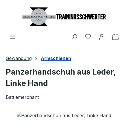
Zum Hauptinhalt springen
Du hast 0 Produ
Ware
Gewandung
Armschienen
Panzerhandschuh aus Leder,
Linke Hand
Battlemerchant
Bildergalerie überspringen